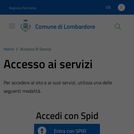
Vai ai contenuti
Vai al footer
ITA
Regione Piemonte
Lingua attiva:
Comune di Lombardore
Home
/
Accesso Ai Servizi
Accesso ai servizi
Per accedere al sito e ai suoi servizi, utilizza una delle
seguenti modalità.
Accedi con Spid
Entra con SPID