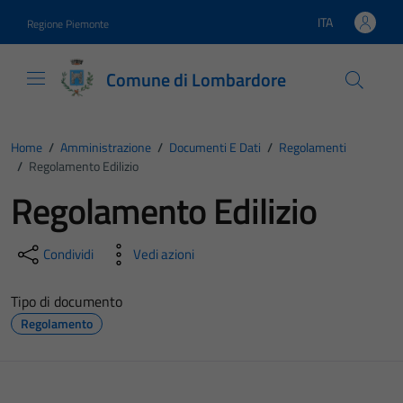
Vai ai contenuti
Vai al footer
ITA
Regione Piemonte
Lingua attiva:
Comune di Lombardore
Home
/
Amministrazione
/
Documenti E Dati
/
Regolamenti
/
Regolamento Edilizio
Regolamento Edilizio
Condividi
Vedi azioni
Tipo di documento
Regolamento