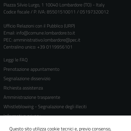
Piazza Silvio Lurgo, 1 10040 Lombardore (TO) - Italy
Codice fiscale / P. IVA: 85501510011 / 05197320012
Ufficio Relazioni con il Pubblico (URP)
Email:
info@comune.lombardore.to.it
PEC:
amministrativo.lombardore@pec.it
Centralino unico: +39 0119956101
Tecnici
Questi cookie
Leggi le FAQ
sono necessari
Prenotazione appuntamento
per il
Segnalazione disservizio
funzionamento
del sito e non
Richiesta assistenza
possono
Amministrazione trasparente
essere
Whistleblowing - Segnalazione degli illeciti
disabilitati.
Questi cookie
Informativa privacy
non raccolgono
Cookie Policy
Questo sito utilizza cookie tecnici e, previo consenso,
informazioni