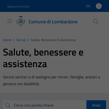
Vai ai contenuti
Vai al footer
ITA
Regione Piemonte
Lingua attiva:
Comune di Lombardore
Home
/
Servizi
/
Salute, Benessere E Assistenza
Salute, benessere e
assistenza
Servizi sanitari e di sostegno per minori, famiglie, anziani e
persone con disabilità.
Esplora tutti i servizi
Cerca una parola chiave
Invio