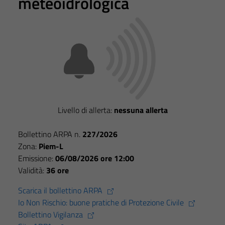
meteoidrologica
per il
funzionamento
del sito e non
possono
essere
disabilitati.
Questi cookie
non raccolgono
informazioni
Livello di allerta:
nessuna allerta
personali.
Bollettino ARPA n.
227/2026
Zona:
Piem-L
Emissione:
06/08/2026 ore 12:00
Validità:
36 ore
Scarica il bollettino ARPA
Io Non Rischio: buone pratiche di Protezione Civile
Bollettino Vigilanza