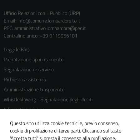
Ufficio Relazioni con il Pubblico (URP)
Email:
info@comune.lombardore.to.it
PEC:
amministrativo.lombardore@pec.it
Centralino unico: +39 0119956101
Leggi le FAQ
Prenotazione appuntamento
Segnalazione disservizio
Richiesta assistenza
Amministrazione trasparente
Whistleblowing - Segnalazione degli illeciti
Informativa privacy
Cookie Policy
Questo sito utilizza cookie tecnici e, previo consenso,
Note legali
cookie di profilazione di terze parti. Cliccando sul tasto
'Accetta tutti' si presta il consenso alla profilazione,
Dichiarazione di accessibilità