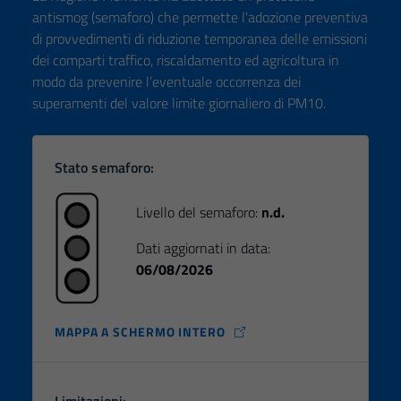
antismog (semaforo) che permette l'adozione preventiva
di provvedimenti di riduzione temporanea delle emissioni
dei comparti traffico, riscaldamento ed agricoltura in
modo da prevenire l’eventuale occorrenza dei
superamenti del valore limite giornaliero di PM10.
Stato semaforo:
Livello del semaforo:
n.d.
Dati aggiornati in data:
06/08/2026
MAPPA A SCHERMO INTERO
Limitazioni: