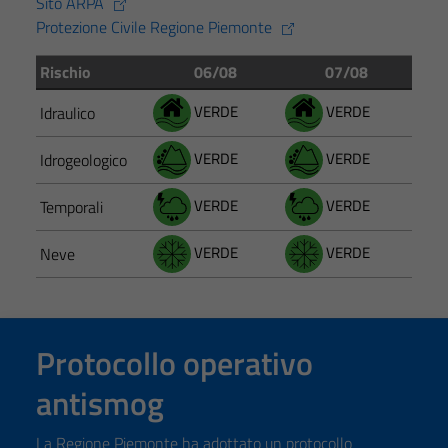
Sito ARPA
Protezione Civile Regione Piemonte
Rischio
06/08
07/08
VERDE
VERDE
Idraulico
VERDE
VERDE
Idrogeologico
VERDE
VERDE
Temporali
VERDE
VERDE
Neve
Protocollo operativo
antismog
La Regione Piemonte ha adottato un protocollo