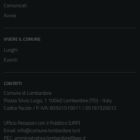
Comunicati
Avvisi
Tecnici
VIVERE IL COMUNE
Questi cookie
sono necessari
Luoghi
per il
Eventi
funzionamento
del sito e non
possono
CONTATTI
essere
Comune di Lombardore
disabilitati.
Piazza Silvio Lurgo, 1 10040 Lombardore (TO) - Italy
Questi cookie
Codice fiscale / P. IVA: 85501510011 / 05197320012
non raccolgono
informazioni
Ufficio Relazioni con il Pubblico (URP)
personali.
Email:
info@comune.lombardore.to.it
PEC:
amministrativo.lombardore@pec.it