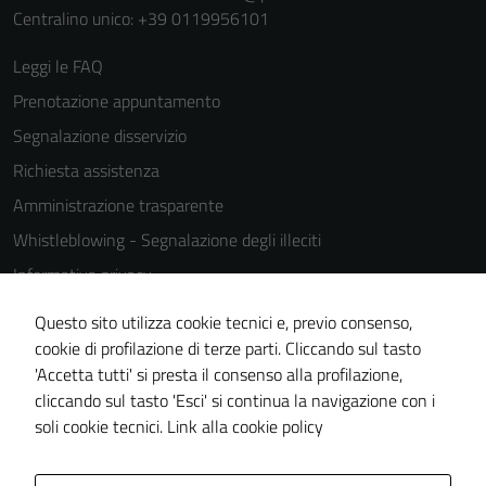
Centralino unico: +39 0119956101
Leggi le FAQ
Prenotazione appuntamento
Segnalazione disservizio
Richiesta assistenza
Amministrazione trasparente
Whistleblowing - Segnalazione degli illeciti
Informativa privacy
Cookie Policy
Questo sito utilizza cookie tecnici e, previo consenso,
Note legali
cookie di profilazione di terze parti. Cliccando sul tasto
'Accetta tutti' si presta il consenso alla profilazione,
Dichiarazione di accessibilità
cliccando sul tasto 'Esci' si continua la navigazione con i
Piano di miglioramento del sito
soli cookie tecnici.
Link alla cookie policy