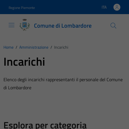
Vai ai contenuti
Vai al footer
ITA
Regione Piemonte
Lingua attiva:
Comune di Lombardore
Home
/
Amministrazione
/
Incarichi
Incarichi
Elenco degli incarichi rappresentanti il personale del Comune
di Lombardore
Esplora per categoria