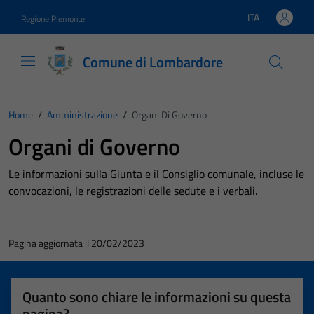
Vai ai contenuti
Vai al footer
ITA
Regione Piemonte
Lingua attiva:
Comune di Lombardore
Home
/
Amministrazione
/
Organi Di Governo
Organi di Governo
Le informazioni sulla Giunta e il Consiglio comunale, incluse le
convocazioni, le registrazioni delle sedute e i verbali.
Pagina aggiornata il 20/02/2023
Quanto sono chiare le informazioni su questa
pagina?