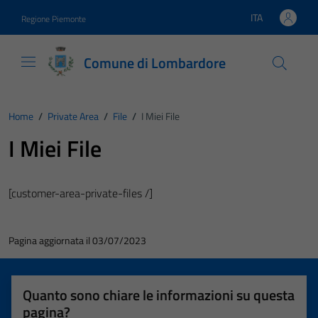
Vai ai contenuti
Vai al footer
ITA
Regione Piemonte
Lingua attiva:
Comune di Lombardore
Home
/
Private Area
/
File
/
I Miei File
I Miei File
[customer-area-private-files /]
Pagina aggiornata il 03/07/2023
Quanto sono chiare le informazioni su questa
pagina?