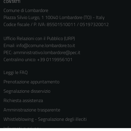
CONTATTI
Comune di Lombardore
Piazza Silvio Lurgo, 1 10040 Lombardore (TO) - Italy
Codice fiscale / P. IVA: 85501510011 / 05197320012
Ufficio Relazioni con il Pubblico (URP)
Email:
info@comune.lombardore.to.it
PEC:
amministrativo.lombardore@pec.it
Centralino unico: +39 0119956101
Leggi le FAQ
Prenotazione appuntamento
Segnalazione disservizio
Richiesta assistenza
Amministrazione trasparente
Whistleblowing - Segnalazione degli illeciti
Informativa privacy