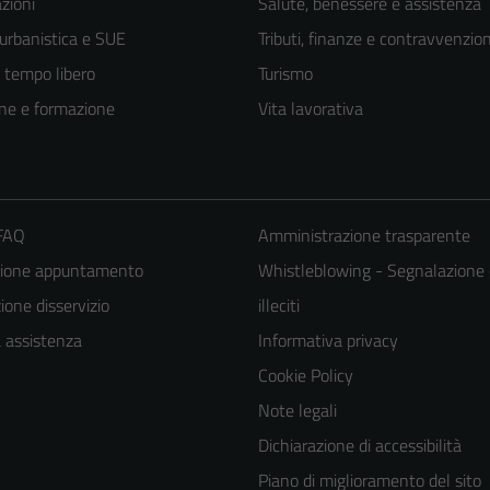
zioni
Salute, benessere e assistenza
 urbanistica e SUE
Tributi, finanze e contravvenzion
e tempo libero
Turismo
ne e formazione
Vita lavorativa
 FAQ
Amministrazione trasparente
zione appuntamento
Whistleblowing - Segnalazione 
one disservizio
illeciti
Tecnici
a assistenza
Informativa privacy
Questi cookie
Cookie Policy
sono necessari
Note legali
per il
Dichiarazione di accessibilità
funzionamento
del sito e non
Piano di miglioramento del sito