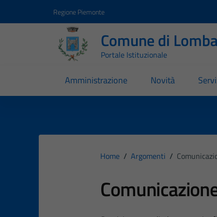
Vai ai contenuti
Vai al footer
Regione Piemonte
Comune di Lomba
Portale Istituzionale
Amministrazione
Novità
Servi
Home
/
Argomenti
/
Comunicazio
Comunicazione 