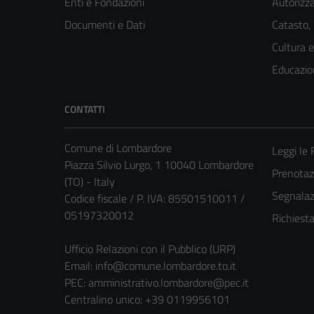
Enti e Fondazioni
Autorizza
Documenti e Dati
Catasto,
Cultura 
Educazio
CONTATTI
Comune di Lombardore
Leggi le
Piazza Silvio Lurgo, 1 10040 Lombardore
Prenota
(TO) - Italy
Segnalazi
Codice fiscale / P. IVA: 85501510011 /
05197320012
Richiest
Ufficio Relazioni con il Pubblico (URP)
Email:
info@comune.lombardore.to.it
PEC:
amministrativo.lombardore@pec.it
Centralino unico: +39 0119956101