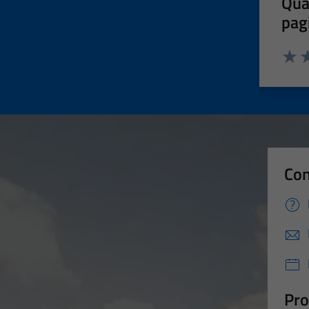
Qua
pag
Valut
Va
Con
Pro