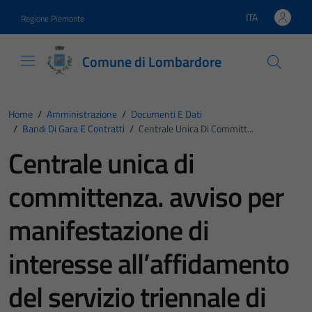
Vai ai contenuti
Vai al footer
ITA
Regione Piemonte
Lingua attiva:
Comune di Lombardore
Home
/
Amministrazione
/
Documenti E Dati
/
Bandi Di Gara E Contratti
/
Centrale Unica Di Committ...
Centrale unica di
committenza. avviso per
manifestazione di
interesse all’affidamento
del servizio triennale di