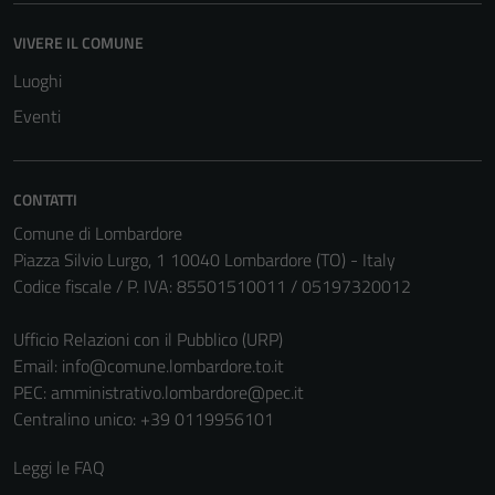
VIVERE IL COMUNE
Tecnici
Luoghi
Questi cookie
Eventi
sono necessari
per il
funzionamento
CONTATTI
del sito e non
possono
Comune di Lombardore
essere
Piazza Silvio Lurgo, 1 10040 Lombardore (TO) - Italy
disabilitati.
Codice fiscale / P. IVA: 85501510011 / 05197320012
Questi cookie
non raccolgono
Ufficio Relazioni con il Pubblico (URP)
informazioni
Email:
info@comune.lombardore.to.it
personali.
PEC:
amministrativo.lombardore@pec.it
Centralino unico: +39 0119956101
Leggi le FAQ