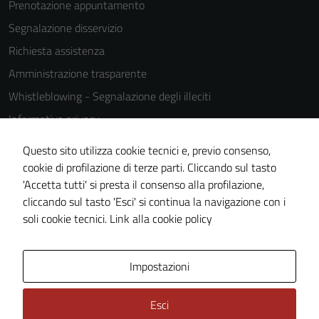
Prenotazione appuntamento
Segnalazione disservizio
Richiesta assistenza
Amministrazione trasparente
Whistleblowing - Segnalazione degli illeciti
Informativa privacy
Cookie Policy
Questo sito utilizza cookie tecnici e, previo consenso,
Note legali
cookie di profilazione di terze parti. Cliccando sul tasto
'Accetta tutti' si presta il consenso alla profilazione,
Dichiarazione di accessibilità
cliccando sul tasto 'Esci' si continua la navigazione con i
Piano di miglioramento del sito
soli cookie tecnici.
Link alla cookie policy
Area Privata
Impostazioni
Esci