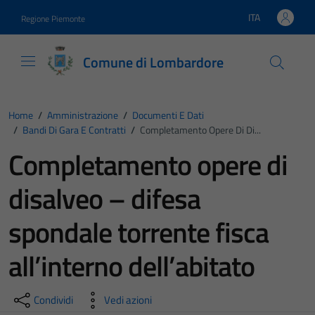
Vai ai contenuti
Vai al footer
ITA
Regione Piemonte
Lingua attiva:
Comune di Lombardore
Home
/
Amministrazione
/
Documenti E Dati
/
Bandi Di Gara E Contratti
/
Completamento Opere Di Di...
Completamento opere di
disalveo – difesa
spondale torrente fisca
all’interno dell’abitato
Condividi
Vedi azioni