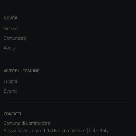
NOVITÀ
Notizie
Comunicati
Avvisi
Tecnici
Questi cookie
sono necessari
per il
VIVERE IL COMUNE
funzionamento
Luoghi
del sito e non
Eventi
possono
essere
disabilitati.
CONTATTI
Questi cookie
non raccolgono
Comune di Lombardore
informazioni
Piazza Silvio Lurgo, 1 10040 Lombardore (TO) - Italy
personali.