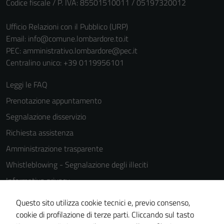
Codice fiscale / P. IVA: 85501510011 / 05197320012
Ufficio Relazioni con il Pubblico (URP)
Email:
info@comune.lombardore.to.it
PEC:
amministrativo.lombardore@pec.it
Centralino unico: +39 0119956101
Leggi le FAQ
Prenotazione appuntamento
Segnalazione disservizio
Richiesta assistenza
Amministrazione trasparente
Whistleblowing - Segnalazione degli illeciti
Informativa privacy
Cookie Policy
Questo sito utilizza cookie tecnici e, previo consenso,
Note legali
cookie di profilazione di terze parti. Cliccando sul tasto