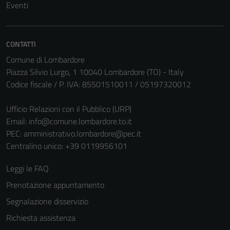
Eventi
CONTATTI
Comune di Lombardore
Piazza Silvio Lurgo, 1 10040 Lombardore (TO) - Italy
Codice fiscale / P. IVA: 85501510011 / 05197320012
Ufficio Relazioni con il Pubblico (URP)
Email:
info@comune.lombardore.to.it
Tecnici
PEC:
amministrativo.lombardore@pec.it
Questi cookie
Centralino unico: +39 0119956101
sono necessari
per il
Leggi le FAQ
funzionamento
Prenotazione appuntamento
del sito e non
possono
Segnalazione disservizio
essere
Richiesta assistenza
disabilitati.