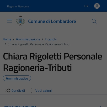
Vai ai contenuti
Vai al footer
ITA
Regione Piemonte
Lingua attiva:
Comune di Lombardore
Home
/
Amministrazione
/
Incarichi
/
Chiara Rigoletti Personale Ragioneria-Tributi
Chiara Rigoletti Personale
Ragioneria-Tributi
Amministrativo
Condividi
Vedi azioni
INDICE DELLA PAGINA