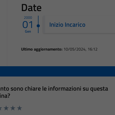
Date
2000
01
Inizio Incarico
Gen
Ultimo aggiornamento:
10/05/2024, 16:12
nto sono chiare le informazioni su questa
ina?
a 1 stelle su 5
luta 2 stelle su 5
Valuta 3 stelle su 5
Valuta 4 stelle su 5
Valuta 5 stelle su 5