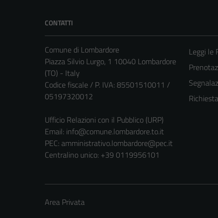
CONTATTI
Comune di Lombardore
Leggi le
Piazza Silvio Lurgo, 1 10040 Lombardore
Prenota
(TO) - Italy
Segnalazi
Codice fiscale / P. IVA: 85501510011 /
05197320012
Richiest
Ufficio Relazioni con il Pubblico (URP)
Email:
info@comune.lombardore.to.it
PEC:
amministrativo.lombardore@pec.it
Centralino unico: +39 0119956101
Area Privata