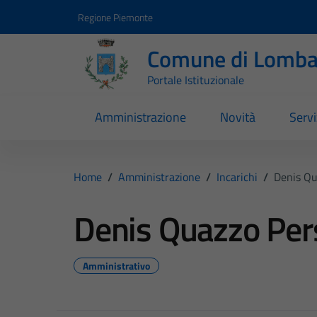
Vai ai contenuti
Vai al footer
Regione Piemonte
Comune di Lomba
Portale Istituzionale
Amministrazione
Novità
Servi
Home
/
Amministrazione
/
Incarichi
/
Denis Qu
Denis Quazzo Pers
Amministrativo