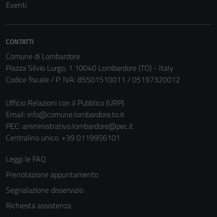
Eventi
CONTATTI
Comune di Lombardore
Piazza Silvio Lurgo, 1 10040 Lombardore (TO) - Italy
Codice fiscale / P. IVA: 85501510011 / 05197320012
Ufficio Relazioni con il Pubblico (URP)
Email:
info@comune.lombardore.to.it
Tecnici
PEC:
amministrativo.lombardore@pec.it
Questi cookie
Centralino unico: +39 0119956101
sono necessari
per il
Leggi le FAQ
funzionamento
Prenotazione appuntamento
del sito e non
possono
Segnalazione disservizio
essere
Richiesta assistenza
disabilitati.