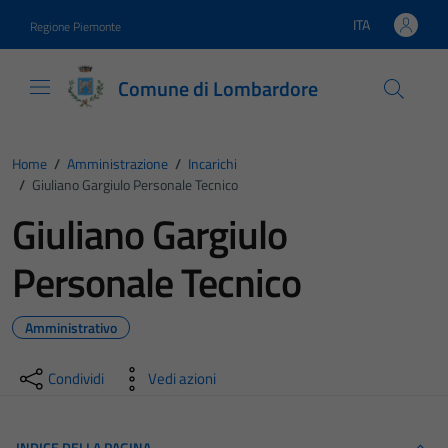
Vai ai contenuti
Vai al footer
ITA
Regione Piemonte
Lingua attiva:
Comune di Lombardore
Home
/
Amministrazione
/
Incarichi
/
Giuliano Gargiulo Personale Tecnico
Giuliano Gargiulo
Personale Tecnico
Amministrativo
Condividi
Vedi azioni
INDICE DELLA PAGINA