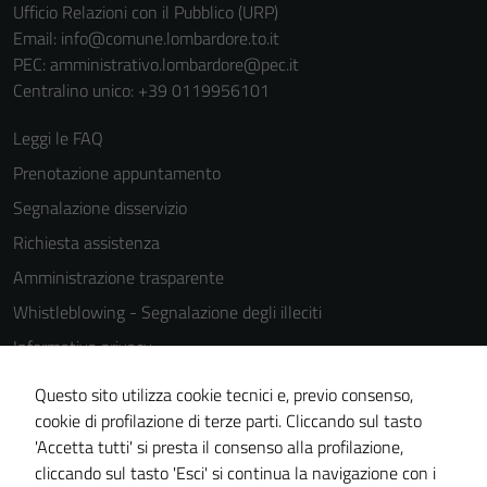
Ufficio Relazioni con il Pubblico (URP)
funzionamento
Email:
info@comune.lombardore.to.it
del sito e non
PEC:
amministrativo.lombardore@pec.it
possono
Centralino unico: +39 0119956101
essere
disabilitati.
Leggi le FAQ
Questi cookie
non raccolgono
Prenotazione appuntamento
informazioni
Segnalazione disservizio
personali.
Richiesta assistenza
Amministrazione trasparente
Whistleblowing - Segnalazione degli illeciti
Informativa privacy
Cookie Policy
Questo sito utilizza cookie tecnici e, previo consenso,
Note legali
cookie di profilazione di terze parti. Cliccando sul tasto
'Accetta tutti' si presta il consenso alla profilazione,
Dichiarazione di accessibilità
cliccando sul tasto 'Esci' si continua la navigazione con i
Piano di miglioramento del sito