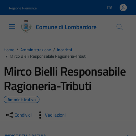
Vai ai contenuti
Vai al footer
ITA
Regione Piemonte
Lingua attiva:
Comune di Lombardore
Home
/
Amministrazione
/
Incarichi
/
Mirco Bielli Responsabile Ragioneria-Tributi
Mirco Bielli Responsabile
Ragioneria-Tributi
Amministrativo
Condividi
Vedi azioni
INDICE DELLA PAGINA