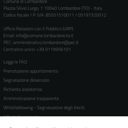
Comune di Lombardore
sono necessari
Piazza Silvio Lurgo, 1 10040 Lombardore (TO) - Italy
per il
Codice fiscale / P. IVA: 85501510011 / 05197320012
funzionamento
del sito e non
Ufficio Relazioni con il Pubblico (URP)
possono
Email:
info@comune.lombardore.to.it
essere
PEC:
amministrativo.lombardore@pec.it
disabilitati.
Centralino unico: +39 0119956101
Questi cookie
non raccolgono
Leggi le FAQ
informazioni
Prenotazione appuntamento
personali.
Segnalazione disservizio
Richiesta assistenza
Amministrazione trasparente
Whistleblowing - Segnalazione degli illeciti
Informativa privacy
Cookie Policy