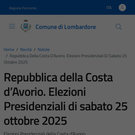
Vai ai contenuti
Vai al footer
ITA
Regione Piemonte
Lingua attiva:
Comune di Lombardore
Home
/
Novità
/
Notizie
/
Repubblica Della Costa D’Avorio. Elezioni Presidenziali Di Sabato 25
Ottobre 2025
Repubblica della Costa
d’Avorio. Elezioni
Presidenziali di sabato 25
ottobre 2025
Elezioni Presidenziali della Costa d'Avorio