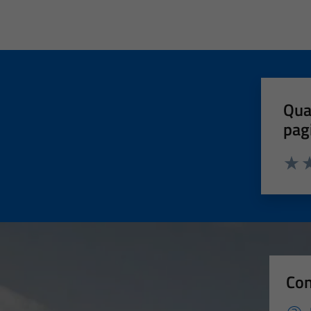
Qua
pag
Valut
Va
Con