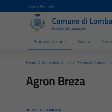
Vai ai contenuti
Vai al footer
Regione Piemonte
Comune di Lomba
Portale Istituzionale
Amministrazione
Novità
Servi
Home
/
Amministrazione
/
Personale Amministr
Agron Breza
INDICE DELLA PAGINA