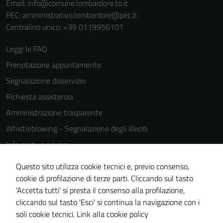
Email:
info@comune.lombardore.to.it
del sito e non
PEC:
amministrativo.lombardore@pec.it
possono
Centralino unico: +39 0119956101
essere
disabilitati.
Leggi le FAQ
Questi cookie
Prenotazione appuntamento
non raccolgono
Segnalazione disservizio
informazioni
personali.
Richiesta assistenza
Amministrazione trasparente
Whistleblowing - Segnalazione degli illeciti
Informativa privacy
Cookie Policy
Questo sito utilizza cookie tecnici e, previo consenso,
Note legali
cookie di profilazione di terze parti. Cliccando sul tasto
'Accetta tutti' si presta il consenso alla profilazione,
Dichiarazione di accessibilità
cliccando sul tasto 'Esci' si continua la navigazione con i
Piano di miglioramento del sito
soli cookie tecnici.
Link alla cookie policy