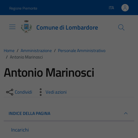
Vai ai contenuti
Vai al footer
ITA
Regione Piemonte
Lingua attiva:
Comune di Lombardore
Home
/
Amministrazione
/
Personale Amministrativo
/
Antonio Marinosci
Antonio Marinosci
Condividi
Vedi azioni
INDICE DELLA PAGINA
Incarichi