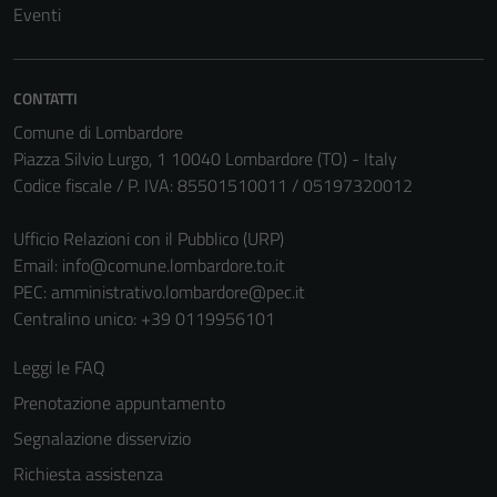
Eventi
Tecnici
Questi cookie
sono necessari
per il
CONTATTI
funzionamento
Comune di Lombardore
del sito e non
Piazza Silvio Lurgo, 1 10040 Lombardore (TO) - Italy
possono
Codice fiscale / P. IVA: 85501510011 / 05197320012
essere
disabilitati.
Ufficio Relazioni con il Pubblico (URP)
Questi cookie
Email:
info@comune.lombardore.to.it
non raccolgono
PEC:
amministrativo.lombardore@pec.it
informazioni
Centralino unico: +39 0119956101
personali.
Leggi le FAQ
Prenotazione appuntamento
Segnalazione disservizio
Richiesta assistenza