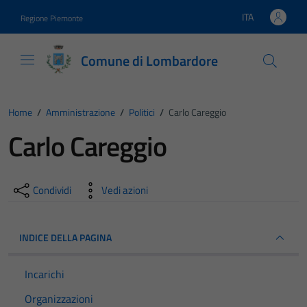
Vai ai contenuti
Vai al footer
ITA
Regione Piemonte
Lingua attiva:
Comune di Lombardore
Home
/
Amministrazione
/
Politici
/
Carlo Careggio
Carlo Careggio
Condividi
Vedi azioni
INDICE DELLA PAGINA
Incarichi
Organizzazioni