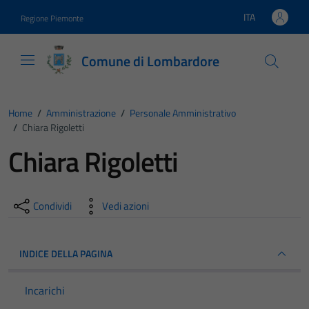
Vai ai contenuti
Vai al footer
ITA
Regione Piemonte
Lingua attiva:
Comune di Lombardore
Home
/
Amministrazione
/
Personale Amministrativo
/
Chiara Rigoletti
Chiara Rigoletti
Condividi
Vedi azioni
INDICE DELLA PAGINA
Incarichi