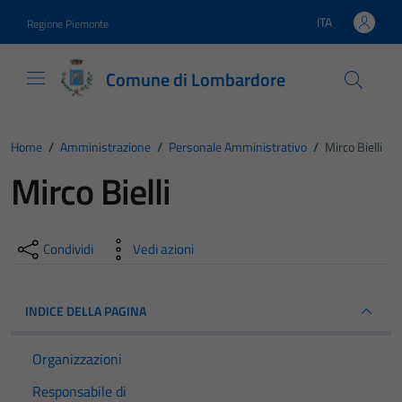
Vai ai contenuti
Vai al footer
ITA
Regione Piemonte
Lingua attiva:
Comune di Lombardore
Home
/
Amministrazione
/
Personale Amministrativo
/
Mirco Bielli
Mirco Bielli
Condividi
Vedi azioni
INDICE DELLA PAGINA
Organizzazioni
Responsabile di