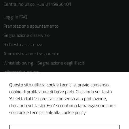
del sito e non
Centralino unico: +39 0119956101
possono
essere
Leggi le FAQ
disabilitati.
Prenotazione appuntamento
Questi cookie
non raccolgono
Segnalazione disservizio
informazioni
Richiesta assistenza
personali.
Amministrazione trasparente
Whistleblowing - Segnalazione degli illeciti
Informativa privacy
Cookie Policy
Questo sito utilizza cookie tecnici e, previo consenso,
Note legali
cookie di profilazione di terze parti. Cliccando sul tasto
'Accetta tutti' si presta il consenso alla profilazione,
Dichiarazione di accessibilità
cliccando sul tasto 'Esci' si continua la navigazione con i
Piano di miglioramento del sito
soli cookie tecnici.
Link alla cookie policy