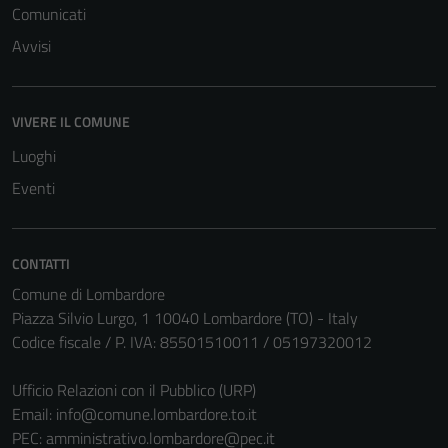
Comunicati
Avvisi
VIVERE IL COMUNE
Luoghi
Eventi
CONTATTI
Comune di Lombardore
Piazza Silvio Lurgo, 1 10040 Lombardore (TO) - Italy
Tecnici
Codice fiscale / P. IVA: 85501510011 / 05197320012
Questi cookie
sono necessari
Ufficio Relazioni con il Pubblico (URP)
per il
Email:
info@comune.lombardore.to.it
funzionamento
PEC:
amministrativo.lombardore@pec.it