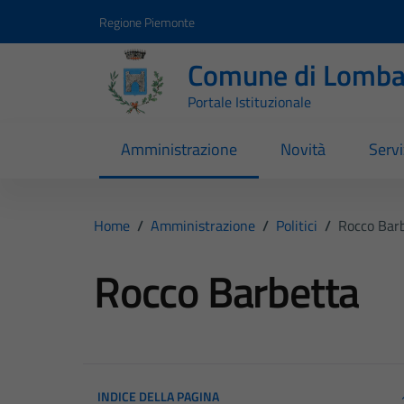
Vai ai contenuti
Vai al footer
Regione Piemonte
Comune di Lomba
Portale Istituzionale
Amministrazione
Novità
Servi
Home
/
Amministrazione
/
Politici
/
Rocco Bar
Rocco Barbetta
INDICE DELLA PAGINA