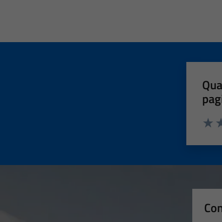
Qua
pag
Valut
Va
Con