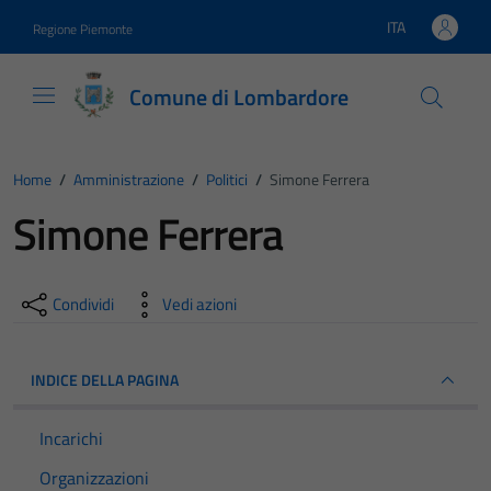
Vai ai contenuti
Vai al footer
ITA
Regione Piemonte
Lingua attiva:
Comune di Lombardore
Home
/
Amministrazione
/
Politici
/
Simone Ferrera
Simone Ferrera
Condividi
Vedi azioni
INDICE DELLA PAGINA
Incarichi
Organizzazioni