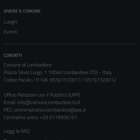
essere
disabilitati.
VIVERE IL COMUNE
Questi cookie
Luoghi
non raccolgono
Eventi
informazioni
personali.
CONTATTI
Comune di Lombardore
Piazza Silvio Lurgo, 1 10040 Lombardore (TO) - Italy
Codice fiscale / P. IVA: 85501510011 / 05197320012
Ufficio Relazioni con il Pubblico (URP)
Email:
info@comune.lombardore.to.it
PEC:
amministrativo.lombardore@pec.it
Centralino unico: +39 0119956101
Leggi le FAQ