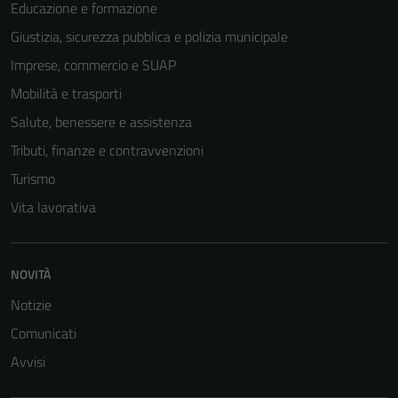
Educazione e formazione
Giustizia, sicurezza pubblica e polizia municipale
Imprese, commercio e SUAP
Mobilità e trasporti
Salute, benessere e assistenza
Tributi, finanze e contravvenzioni
Turismo
Vita lavorativa
Tecnici
Questi cookie
NOVITÀ
sono necessari
Notizie
per il
Comunicati
funzionamento
del sito e non
Avvisi
possono