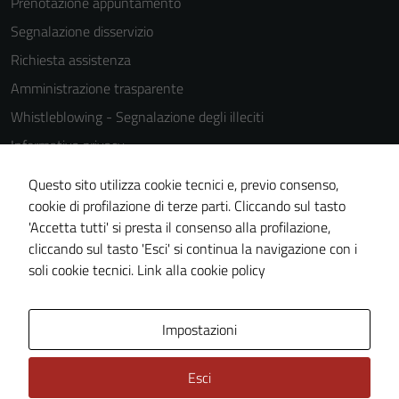
Prenotazione appuntamento
Segnalazione disservizio
Richiesta assistenza
Amministrazione trasparente
Whistleblowing - Segnalazione degli illeciti
Informativa privacy
Cookie Policy
Questo sito utilizza cookie tecnici e, previo consenso,
Note legali
cookie di profilazione di terze parti. Cliccando sul tasto
'Accetta tutti' si presta il consenso alla profilazione,
Dichiarazione di accessibilità
cliccando sul tasto 'Esci' si continua la navigazione con i
Piano di miglioramento del sito
soli cookie tecnici.
Link alla cookie policy
Area Privata
Impostazioni
Esci