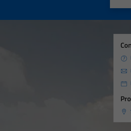
Valut
Va
Con
Pro