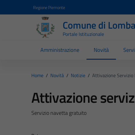
Vai ai contenuti
Vai al footer
Regione Piemonte
Comune di Lomba
Portale Istituzionale
Amministrazione
Novità
Servi
Home
/
Novità
/
Notizie
/
Attivazione Servizio
Attivazione serviz
Servizio navetta gratuito