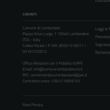
Educazio
CONTATTI
Comune di Lombardore
Leggi le
Piazza Silvio Lurgo, 1 10040 Lombardore
Prenota
(TO) - Italy
Segnalazi
Codice fiscale / P. IVA: 85501510011 /
05197320012
Richiest
Ufficio Relazioni con il Pubblico (URP)
Email:
info@comune.lombardore.to.it
PEC:
amministrativo.lombardore@pec.it
Centralino unico: +39 0119956101
Area Privata