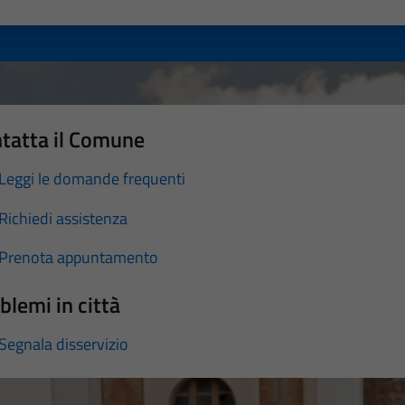
a 1 stelle su 5
luta 2 stelle su 5
Valuta 3 stelle su 5
Valuta 4 stelle su 5
Valuta 5 stelle su 5
tatta il Comune
Leggi le domande frequenti
Richiedi assistenza
Prenota appuntamento
blemi in città
Segnala disservizio