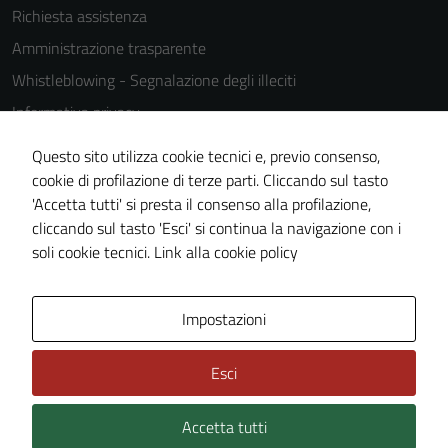
Richiesta assistenza
Amministrazione trasparente
Whistleblowing - Segnalazione degli illeciti
Informativa privacy
Cookie Policy
Questo sito utilizza cookie tecnici e, previo consenso,
Note legali
cookie di profilazione di terze parti. Cliccando sul tasto
'Accetta tutti' si presta il consenso alla profilazione,
Dichiarazione di accessibilità
cliccando sul tasto 'Esci' si continua la navigazione con i
Piano di miglioramento del sito
soli cookie tecnici.
Link alla cookie policy
Area Privata
Impostazioni
Esci
Accetta tutti
Credits: ©
Technical Design s.r.l.