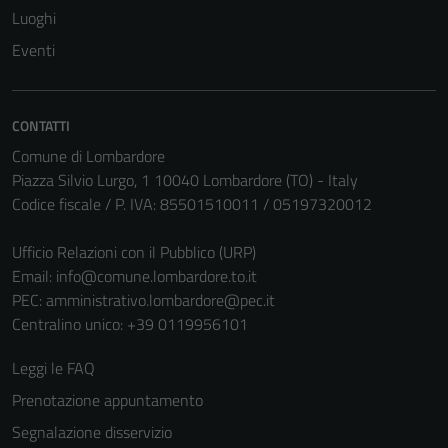
Luoghi
Tecnici
Eventi
Questi cookie
sono necessari
per il
CONTATTI
funzionamento
Comune di Lombardore
del sito e non
Piazza Silvio Lurgo, 1 10040 Lombardore (TO) - Italy
possono
Codice fiscale / P. IVA: 85501510011 / 05197320012
essere
disabilitati.
Ufficio Relazioni con il Pubblico (URP)
Questi cookie
Email:
info@comune.lombardore.to.it
non raccolgono
PEC:
amministrativo.lombardore@pec.it
informazioni
Centralino unico: +39 0119956101
personali.
Leggi le FAQ
Prenotazione appuntamento
Segnalazione disservizio