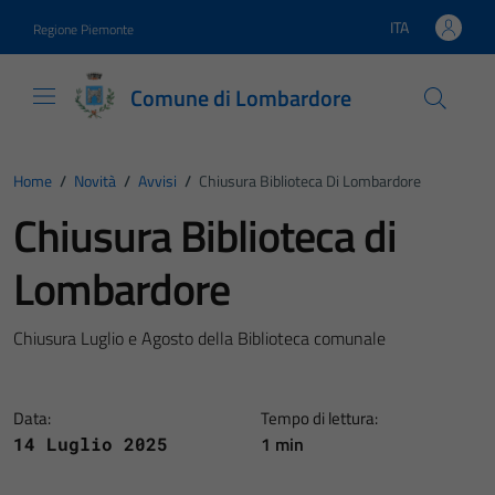
Vai ai contenuti
Vai al footer
ITA
Regione Piemonte
Lingua attiva:
Comune di Lombardore
Home
/
Novità
/
Avvisi
/
Chiusura Biblioteca Di Lombardore
Chiusura Biblioteca di
Lombardore
Chiusura Luglio e Agosto della Biblioteca comunale
Data:
Tempo di lettura:
1 min
14 Luglio 2025