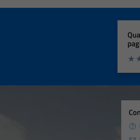
Qua
pag
Valut
Va
Con