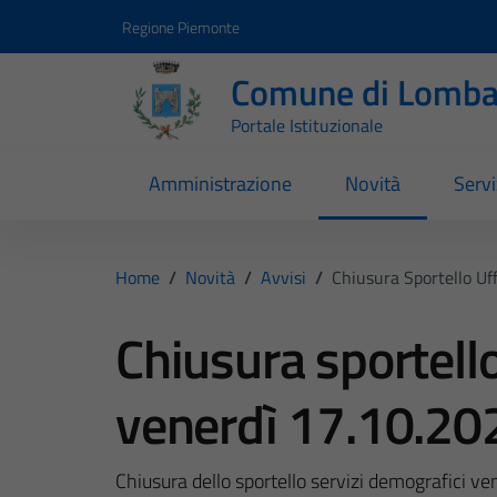
Vai ai contenuti
Vai al footer
Regione Piemonte
Comune di Lomba
Portale Istituzionale
Amministrazione
Novità
Servi
Home
/
Novità
/
Avvisi
/
Chiusura Sportello Uf
Chiusura sportell
venerdì 17.10.20
Chiusura dello sportello servizi demografici v