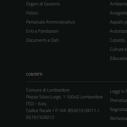
Organi di Governo
Ambient
Politici
Anagrafe 
Personale Amministrativo
Appalti p
Enti e Fondazioni
Autorizza
Documenti e Dati
Catasto,
Cultura 
Educazio
CONTATTI
Comune di Lombardore
Leggi le
Piazza Silvio Lurgo, 1 10040 Lombardore
Prenota
(TO) - Italy
Segnalazi
Codice fiscale / P. IVA: 85501510011 /
05197320012
Richiest