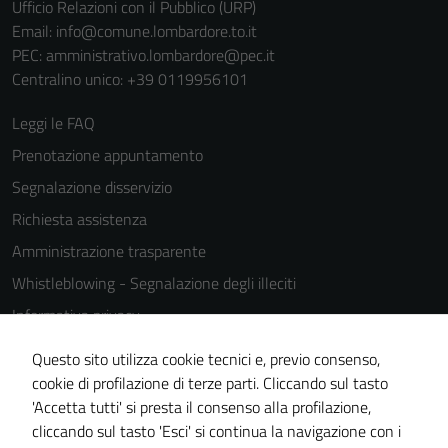
Ufficio Relazioni con il Pubblico (URP)
funzionamento
Email:
info@comune.lombardore.to.it
del sito e non
PEC:
amministrativo.lombardore@pec.it
possono
Centralino unico: +39 0119956101
essere
disabilitati.
Leggi le FAQ
Questi cookie
non raccolgono
Prenotazione appuntamento
informazioni
Segnalazione disservizio
personali.
Richiesta assistenza
Amministrazione trasparente
Whistleblowing - Segnalazione degli illeciti
Informativa privacy
Cookie Policy
Questo sito utilizza cookie tecnici e, previo consenso,
Note legali
cookie di profilazione di terze parti. Cliccando sul tasto
'Accetta tutti' si presta il consenso alla profilazione,
Dichiarazione di accessibilità
cliccando sul tasto 'Esci' si continua la navigazione con i
Piano di miglioramento del sito