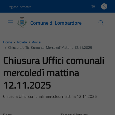
Vai ai contenuti
Vai al footer
ITA
Regione Piemonte
Lingua attiva:
Comune di Lombardore
Home
/
Novità
/
Avvisi
/
Chiusura Uffici Comunali Mercoledì Mattina 12.11.2025
Chiusura Uffici comunali
mercoledì mattina
12.11.2025
Chiusura Uffici comunali mercoledì mattina 12.11.2025
Data:
Tempo di lettura: