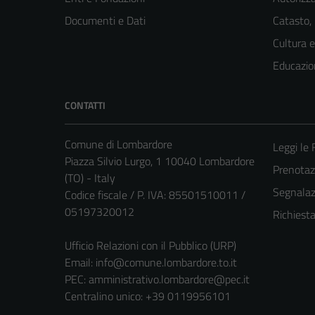
Documenti e Dati
Catasto,
Cultura 
Educazio
CONTATTI
Comune di Lombardore
Leggi le
Piazza Silvio Lurgo, 1 10040 Lombardore
Prenota
(TO) - Italy
Segnalazi
Codice fiscale / P. IVA: 85501510011 /
05197320012
Richiest
Ufficio Relazioni con il Pubblico (URP)
Email:
info@comune.lombardore.to.it
PEC:
amministrativo.lombardore@pec.it
Centralino unico: +39 0119956101