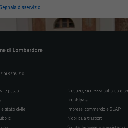
Segnala disservizio
e di Lombardore
E DI SERVIZIO
ra e pesca
Giustizia, sicurezza pubblica e po
e
municipale
e stato civile
Imprese, commercio e SUAP
ubblici
Mobilità e trasporti
zioni
Salute, benessere e assistenza