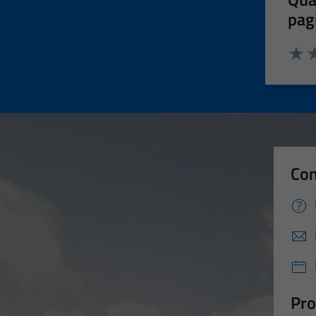
pag
Valut
Va
Con
Pro