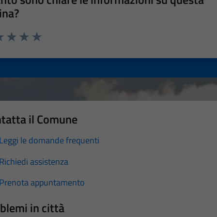
ina?
a 1 stelle su 5
luta 2 stelle su 5
Valuta 3 stelle su 5
Valuta 4 stelle su 5
Valuta 5 stelle su 5
tatta il Comune
Leggi le domande frequenti
Richiedi assistenza
Prenota appuntamento
blemi in città