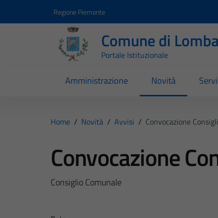
Vai ai contenuti
Vai al footer
Regione Piemonte
Comune di Lomba
Portale Istituzionale
Amministrazione
Novità
Servi
Home
/
Novità
/
Avvisi
/
Convocazione Consigl
Convocazione Con
Consiglio Comunale