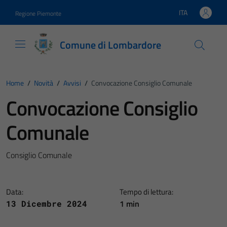
Vai ai contenuti
Vai al footer
ITA
Regione Piemonte
Lingua attiva:
Comune di Lombardore
Home
/
Novità
/
Avvisi
/
Convocazione Consiglio Comunale
Convocazione Consiglio
Comunale
Consiglio Comunale
Data:
Tempo di lettura:
1 min
13 Dicembre 2024