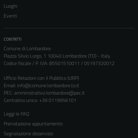
Luoghi
Tecnici
Eventi
Questi cookie
sono necessari
per il
CONTATTI
funzionamento
del sito e non
Comune di Lombardore
possono
Piazza Silvio Lurgo, 1 10040 Lombardore (TO) - Italy
essere
Codice fiscale / P. IVA: 85501510011 / 05197320012
disabilitati.
Questi cookie
Ufficio Relazioni con il Pubblico (URP)
non raccolgono
Email:
info@comune.lombardore.to.it
informazioni
PEC:
amministrativo.lombardore@pec.it
personali.
Centralino unico: +39 0119956101
Leggi le FAQ
Prenotazione appuntamento
Segnalazione disservizio