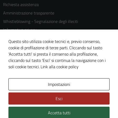
Richiesta assistenza
Amministrazione trasparente
Whistleblowing - Segnalazione degli illeciti
Informativa privacy
Cookie Policy
Questo sito utilizza cookie tecnici e, previo consenso,
Note legali
cookie di profilazione di terze parti. Cliccando sul tasto
'Accetta tutti' si presta il consenso alla profilazione,
Dichiarazione di accessibilità
cliccando sul tasto 'Esci' si continua la navigazione con i
Piano di miglioramento del sito
soli cookie tecnici.
Link alla cookie policy
Area Privata
Impostazioni
Esci
Accetta tutti
Credits: ©
Technical Design s.r.l.