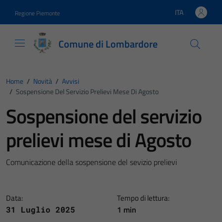
Vai ai contenuti
Vai al footer
ITA
Regione Piemonte
Lingua attiva:
Comune di Lombardore
Home
/
Novità
/
Avvisi
/
Sospensione Del Servizio Prelievi Mese Di Agosto
Sospensione del servizio
prelievi mese di Agosto
Comunicazione della sospensione del sevizio prelievi
Data:
Tempo di lettura:
1 min
31 Luglio 2025