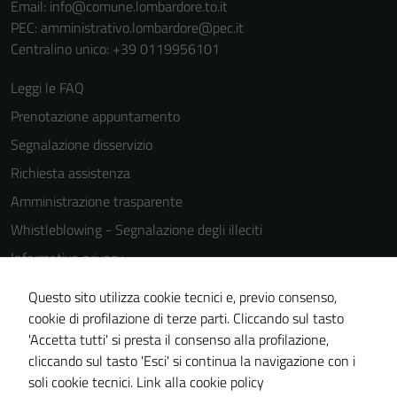
Email:
info@comune.lombardore.to.it
del sito e non
PEC:
amministrativo.lombardore@pec.it
possono
Centralino unico: +39 0119956101
essere
disabilitati.
Leggi le FAQ
Questi cookie
Prenotazione appuntamento
non raccolgono
Segnalazione disservizio
informazioni
personali.
Richiesta assistenza
Amministrazione trasparente
Whistleblowing - Segnalazione degli illeciti
Informativa privacy
Cookie Policy
Questo sito utilizza cookie tecnici e, previo consenso,
Note legali
cookie di profilazione di terze parti. Cliccando sul tasto
'Accetta tutti' si presta il consenso alla profilazione,
Dichiarazione di accessibilità
cliccando sul tasto 'Esci' si continua la navigazione con i
Piano di miglioramento del sito
soli cookie tecnici.
Link alla cookie policy