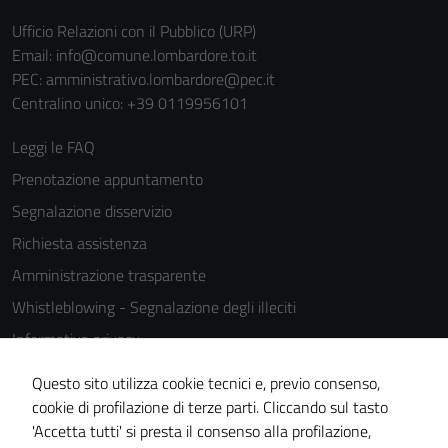
funzionamento
Ufficio Relazioni con il Pubblico (URP)
del sito e non
Email:
info@comune.lombardore.to.it
possono
PEC:
amministrativo.lombardore@pec.it
essere
Centralino unico: +39 0119956101
disabilitati.
Questi cookie
Leggi le FAQ
non raccolgono
Prenotazione appuntamento
informazioni
Segnalazione disservizio
personali.
Richiesta assistenza
Amministrazione trasparente
Whistleblowing - Segnalazione degli illeciti
Informativa privacy
Cookie Policy
Questo sito utilizza cookie tecnici e, previo consenso,
Note legali
cookie di profilazione di terze parti. Cliccando sul tasto
'Accetta tutti' si presta il consenso alla profilazione,
Dichiarazione di accessibilità