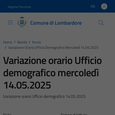
Vai ai contenuti
Vai al footer
ITA
Regione Piemonte
Lingua attiva:
Comune di Lombardore
Home
/
Novità
/
Avvisi
/
Variazione Orario Ufficio Demografico Mercoledì 14.05.2025
Variazione orario Ufficio
demografico mercoledì
14.05.2025
Variazione orario Ufficio demografico 14.05.2025
Data:
Tempo di lettura: