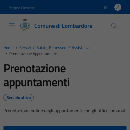
Vai ai contenuti
Vai al footer
ITA
Regione Piemonte
Lingua attiva:
Comune di Lombardore
Home
/
Servizi
/
Salute, Benessere E Assistenza
/
Prenotazione Appuntamenti
Prenotazione
appuntamenti
Servizio attivo
Prenotazione online degli appuntamenti con gli uffici comunali