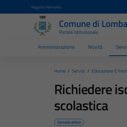
Vai ai contenuti
Vai al footer
Regione Piemonte
Comune di Lomba
Portale Istituzionale
Amministrazione
Novità
Servi
Home
/
Servizi
/
Educazione E For
Richiedere is
scolastica
Servizio attivo