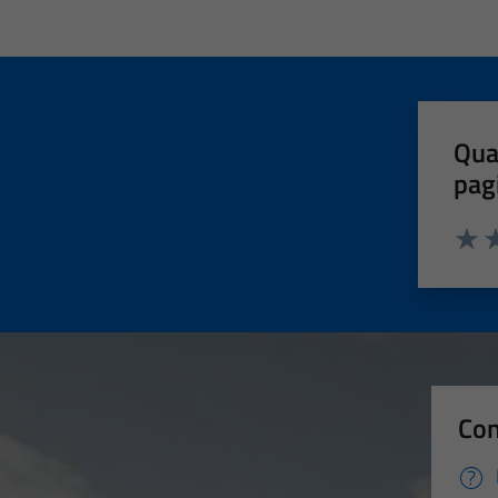
Qua
pag
Valut
Va
Con