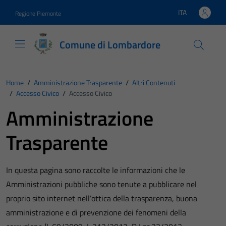
Vai ai contenuti
Vai al footer
ITA
Regione Piemonte
Lingua attiva:
Comune di Lombardore
Home
/
Amministrazione Trasparente
/
Altri Contenuti
/
Accesso Civico
/
Accesso Civico
Amministrazione
Trasparente
In questa pagina sono raccolte le informazioni che le
Amministrazioni pubbliche sono tenute a pubblicare nel
proprio sito internet nell’ottica della trasparenza, buona
amministrazione e di prevenzione dei fenomeni della