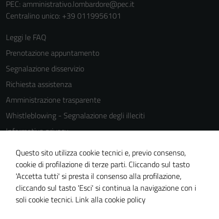
PEC:
amministrativo.lombardore@pec.it
Centralino unico: +39 0119956101
Leggi le FAQ
Prenotazione appuntamento
Segnalazione disservizio
Richiesta assistenza
Amministrazione trasparente
Whistleblowing - Segnalazione degli illeciti
Informativa privacy
Cookie Policy
Questo sito utilizza cookie tecnici e, previo consenso,
Note legali
cookie di profilazione di terze parti. Cliccando sul tasto
'Accetta tutti' si presta il consenso alla profilazione,
Dichiarazione di accessibilità
cliccando sul tasto 'Esci' si continua la navigazione con i
Piano di miglioramento del sito
soli cookie tecnici.
Link alla cookie policy