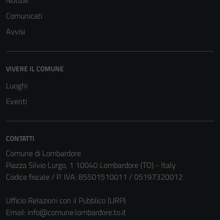
Notizie
del sito e non
Comunicati
possono
essere
Avvisi
disabilitati.
Questi cookie
non raccolgono
VIVERE IL COMUNE
informazioni
Luoghi
personali.
Eventi
CONTATTI
Comune di Lombardore
Piazza Silvio Lurgo, 1 10040 Lombardore (TO) - Italy
Codice fiscale / P. IVA: 85501510011 / 05197320012
Ufficio Relazioni con il Pubblico (URP)
Email:
info@comune.lombardore.to.it