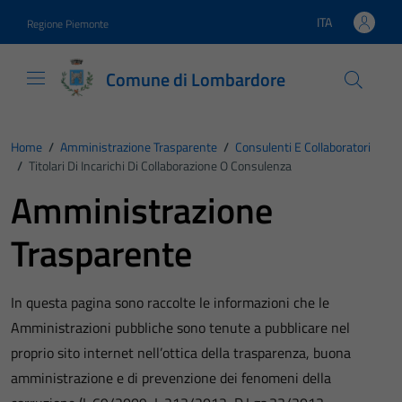
Vai ai contenuti
Vai al footer
ITA
Regione Piemonte
Lingua attiva:
Comune di Lombardore
Home
/
Amministrazione Trasparente
/
Consulenti E Collaboratori
/
Titolari Di Incarichi Di Collaborazione O Consulenza
Amministrazione
Trasparente
In questa pagina sono raccolte le informazioni che le
Amministrazioni pubbliche sono tenute a pubblicare nel
proprio sito internet nell’ottica della trasparenza, buona
amministrazione e di prevenzione dei fenomeni della