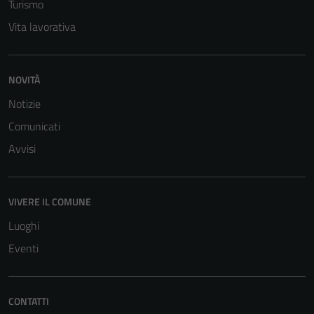
Turismo
Vita lavorativa
NOVITÀ
Notizie
Comunicati
Tecnici
Avvisi
Questi cookie
sono necessari
per il
funzionamento
VIVERE IL COMUNE
del sito e non
Luoghi
possono
Eventi
essere
disabilitati.
Questi cookie
non raccolgono
CONTATTI