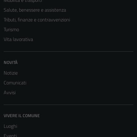
Mobilità e trasporti
Salute, benessere e assistenza
Tributi, finanze e contravvenzioni
Turismo
Vita lavorativa
NOVITÀ
Tecnici
Notizie
Questi cookie
Comunicati
sono necessari
Avvisi
per il
funzionamento
del sito e non
possono
VIVERE IL COMUNE
essere
Luoghi
disabilitati.
Eventi