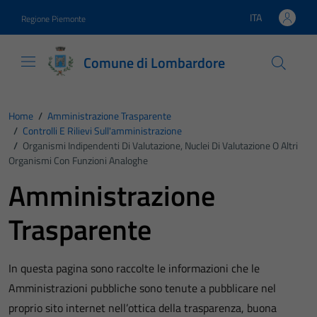
Vai ai contenuti
Vai al footer
ITA
Regione Piemonte
Lingua attiva:
Comune di Lombardore
Home
/
Amministrazione Trasparente
/
Controlli E Rilievi Sull'amministrazione
/
Organismi Indipendenti Di Valutazione, Nuclei Di Valutazione O Altri
Organismi Con Funzioni Analoghe
Amministrazione
Trasparente
In questa pagina sono raccolte le informazioni che le
Amministrazioni pubbliche sono tenute a pubblicare nel
proprio sito internet nell’ottica della trasparenza, buona