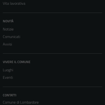
Vita lavorativa
NOVITÀ
Notizie
Comunicati
Tecnici
Avvisi
Questi cookie
sono necessari
per il
VIVERE IL COMUNE
funzionamento
del sito e non
Luoghi
possono
Eventi
essere
disabilitati.
Questi cookie
CONTATTI
non raccolgono
Comune di Lombardore
informazioni