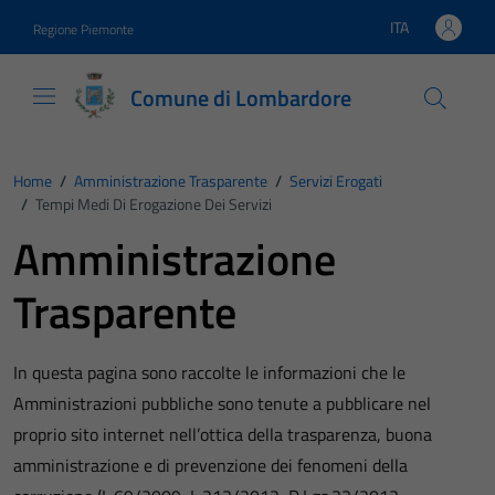
Vai ai contenuti
Vai al footer
ITA
Regione Piemonte
Lingua attiva:
Comune di Lombardore
Home
/
Amministrazione Trasparente
/
Servizi Erogati
/
Tempi Medi Di Erogazione Dei Servizi
Amministrazione
Trasparente
In questa pagina sono raccolte le informazioni che le
Amministrazioni pubbliche sono tenute a pubblicare nel
proprio sito internet nell’ottica della trasparenza, buona
amministrazione e di prevenzione dei fenomeni della