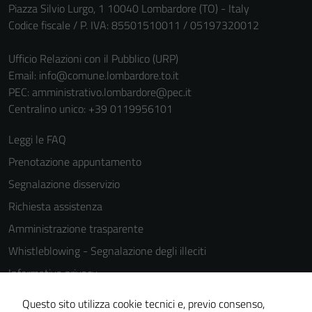
Piazza Silvio Lurgo, 1 10040 Lombardore (TO) - Italy
personali.
Codice fiscale / P. IVA: 85501510011 / 05197320012
Ufficio Relazioni con il Pubblico (URP)
Email:
info@comune.lombardore.to.it
PEC:
amministrativo.lombardore@pec.it
Centralino unico: +39 0119956101
Leggi le FAQ
Prenotazione appuntamento
Segnalazione disservizio
Richiesta assistenza
Amministrazione trasparente
Whistleblowing - Segnalazione degli illeciti
Informativa privacy
Cookie Policy
Questo sito utilizza cookie tecnici e, previo consenso,