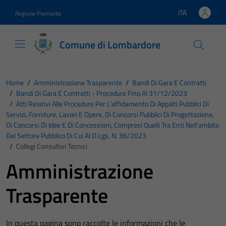
Vai ai contenuti
Vai al footer
ITA
Regione Piemonte
Lingua attiva:
Comune di Lombardore
Home
/
Amministrazione Trasparente
/
Bandi Di Gara E Contratti
/
Bandi Di Gara E Contratti - Procedure Fino Al 31/12/2023
/
Atti Relativi Alle Procedure Per L’affidamento Di Appalti Pubblici Di
Servizi, Forniture, Lavori E Opere, Di Concorsi Pubblici Di Progettazione,
Di Concorsi Di Idee E Di Concessioni, Compresi Quelli Tra Enti Nell’ambito
Del Settore Pubblico Di Cui Al D.Lgs. N. 36/2023
/
Collegi Consultivi Tecnici
Amministrazione
Trasparente
In questa pagina sono raccolte le informazioni che le