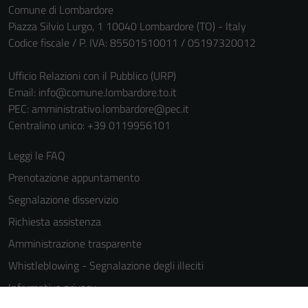
Comune di Lombardore
Piazza Silvio Lurgo, 1 10040 Lombardore (TO) - Italy
Codice fiscale / P. IVA: 85501510011 / 05197320012
Ufficio Relazioni con il Pubblico (URP)
Email:
info@comune.lombardore.to.it
PEC:
amministrativo.lombardore@pec.it
Centralino unico: +39 0119956101
Leggi le FAQ
Prenotazione appuntamento
Segnalazione disservizio
Richiesta assistenza
Amministrazione trasparente
Whistleblowing - Segnalazione degli illeciti
Informativa privacy