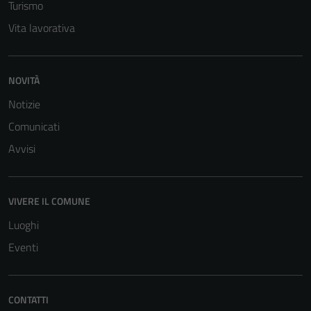
Turismo
sono necessari
per il
Vita lavorativa
funzionamento
del sito e non
possono
NOVITÀ
essere
Notizie
disabilitati.
Questi cookie
Comunicati
non raccolgono
Avvisi
informazioni
personali.
VIVERE IL COMUNE
Luoghi
Eventi
CONTATTI