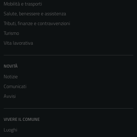
Mobilità e trasporti
Salute, benessere e assistenza
Tributi, finanze e contravvenzioni
Turismo
Vita lavorativa
NOVITÀ
Tecnici
Notizie
Questi cookie
Comunicati
sono necessari
per il
Avvisi
funzionamento
del sito e non
possono
VIVERE IL COMUNE
essere
Luoghi
disabilitati.