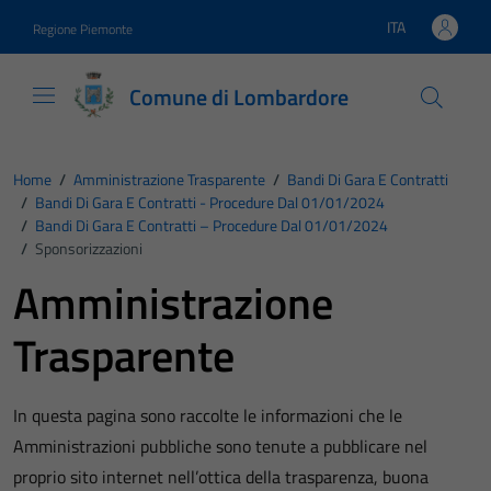
Vai ai contenuti
Vai al footer
ITA
Regione Piemonte
Lingua attiva:
Comune di Lombardore
Home
/
Amministrazione Trasparente
/
Bandi Di Gara E Contratti
/
Bandi Di Gara E Contratti - Procedure Dal 01/01/2024
/
Bandi Di Gara E Contratti – Procedure Dal 01/01/2024
/
Sponsorizzazioni
Amministrazione
Trasparente
In questa pagina sono raccolte le informazioni che le
Amministrazioni pubbliche sono tenute a pubblicare nel
proprio sito internet nell’ottica della trasparenza, buona