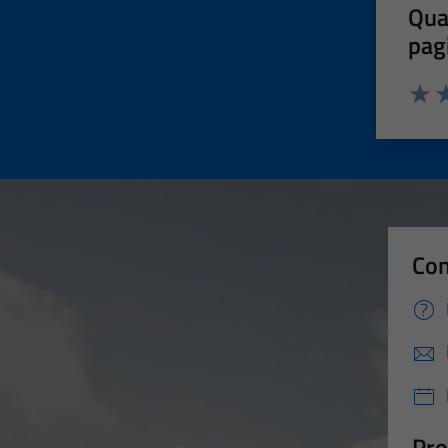
Qua
pag
Valut
Va
Con
Pro