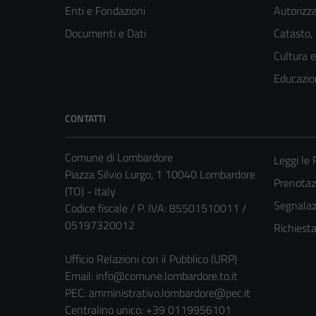
Enti e Fondazioni
Autorizza
Documenti e Dati
Catasto,
Cultura 
Educazio
CONTATTI
Comune di Lombardore
Leggi le
Piazza Silvio Lurgo, 1 10040 Lombardore
Prenota
(TO) - Italy
Segnalazi
Codice fiscale / P. IVA: 85501510011 /
05197320012
Richiest
Ufficio Relazioni con il Pubblico (URP)
Email:
info@comune.lombardore.to.it
PEC:
amministrativo.lombardore@pec.it
Centralino unico: +39 0119956101