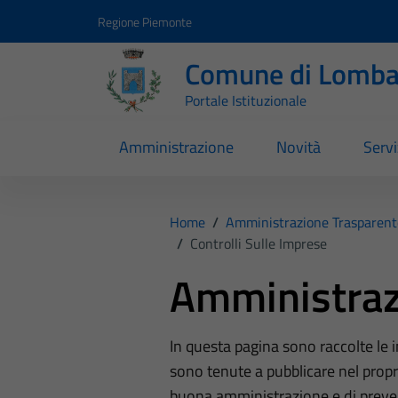
Vai ai contenuti
Vai al footer
Regione Piemonte
Comune di Lomba
Portale Istituzionale
Amministrazione
Novità
Servi
Home
/
Amministrazione Trasparent
/
Controlli Sulle Imprese
Amministraz
In questa pagina sono raccolte le
sono tenute a pubblicare nel propri
buona amministrazione e di preve