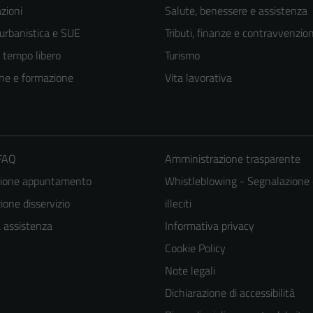
zioni
Salute, benessere e assistenza
 urbanistica e SUE
Tributi, finanze e contravvenzion
e tempo libero
Turismo
ne e formazione
Vita lavorativa
 FAQ
Amministrazione trasparente
zione appuntamento
Whistleblowing - Segnalazione 
one disservizio
illeciti
Tecnici
a assistenza
Informativa privacy
Questi cookie
Cookie Policy
sono necessari
per il
Note legali
funzionamento
Dichiarazione di accessibilità
del sito e non