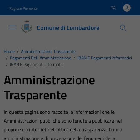
Vai ai contenuti
Vai al footer
ITA
Regione Piemonte
Lingua attiva:
Comune di Lombardore
Home
/
Amministrazione Trasparente
/
Pagamenti Dell' Amministrazione
/
IBAN E Pagamenti Informatici
/
IBAN E Pagamenti Informatici
Amministrazione
Trasparente
In questa pagina sono raccolte le informazioni che le
Amministrazioni pubbliche sono tenute a pubblicare nel
proprio sito internet nell’ottica della trasparenza, buona
amministrazione e di prevenzione dei fenomeni della