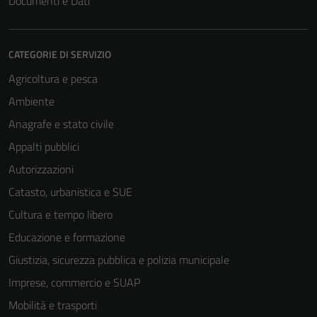
Documenti e Dati
CATEGORIE DI SERVIZIO
Agricoltura e pesca
Ambiente
Anagrafe e stato civile
Appalti pubblici
Tecnici
Autorizzazioni
Questi cookie
Catasto, urbanistica e SUE
sono necessari
per il
Cultura e tempo libero
funzionamento
Educazione e formazione
del sito e non
Giustizia, sicurezza pubblica e polizia municipale
possono
essere
Imprese, commercio e SUAP
disabilitati.
Mobilità e trasporti
Questi cookie