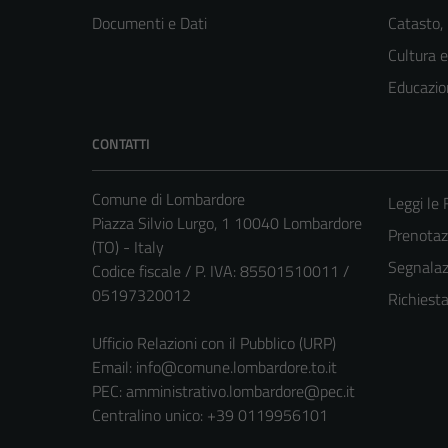
Documenti e Dati
Catasto,
Cultura 
Educazio
CONTATTI
Comune di Lombardore
Leggi le
Piazza Silvio Lurgo, 1 10040 Lombardore
Prenota
(TO) - Italy
Segnalazi
Codice fiscale / P. IVA: 85501510011 /
05197320012
Richiest
Ufficio Relazioni con il Pubblico (URP)
Email:
info@comune.lombardore.to.it
PEC:
amministrativo.lombardore@pec.it
Centralino unico: +39 0119956101