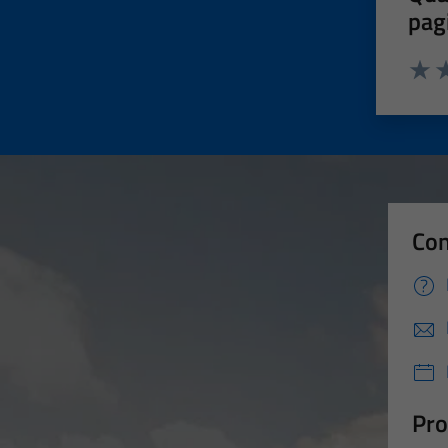
pag
Valut
Va
Con
Pro