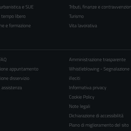
 urbanistica e SUE
Tributi, finanze e contravvenzion
e tempo libero
Turismo
ne e formazione
Vita lavorativa
 FAQ
Amministrazione trasparente
zione appuntamento
Whistleblowing - Segnalazione 
one disservizio
illeciti
Tecnici
a assistenza
Informativa privacy
Questi cookie
Cookie Policy
sono necessari
Note legali
per il
Dichiarazione di accessibilità
funzionamento
Piano di miglioramento del sito
del sito e non