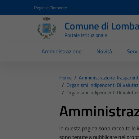
Vai ai contenuti
Vai al footer
Regione Piemonte
Comune di Lomba
Portale Istituzionale
Amministrazione
Novità
Servi
Home
/
Amministrazione Trasparent
/
Organismi Indipendenti Di Valutaz
/
Organismi Indipendenti Di Valutaz
Amministraz
In questa pagina sono raccolte le
sono tenute a pubblicare nel propri