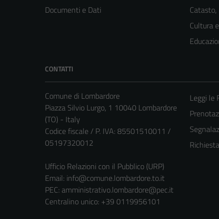
Documenti e Dati
Catasto,
Cultura 
Educazio
CONTATTI
Comune di Lombardore
Leggi le
Piazza Silvio Lurgo, 1 10040 Lombardore
Prenota
(TO) - Italy
Segnalazi
Codice fiscale / P. IVA: 85501510011 /
05197320012
Richiest
Ufficio Relazioni con il Pubblico (URP)
Email:
info@comune.lombardore.to.it
PEC:
amministrativo.lombardore@pec.it
Centralino unico: +39 0119956101