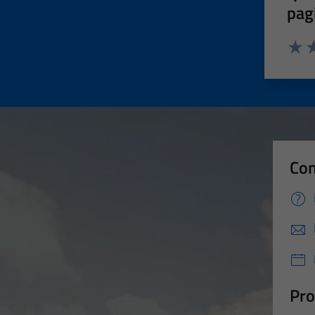
pag
Valut
Va
Con
Pro