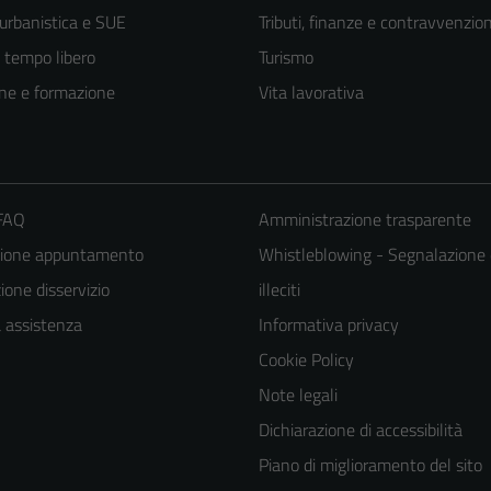
 urbanistica e SUE
Tributi, finanze e contravvenzion
e tempo libero
Turismo
ne e formazione
Vita lavorativa
 FAQ
Amministrazione trasparente
zione appuntamento
Whistleblowing - Segnalazione 
one disservizio
illeciti
Tecnici
a assistenza
Informativa privacy
Questi cookie
Cookie Policy
sono necessari
Note legali
per il
Dichiarazione di accessibilità
funzionamento
Piano di miglioramento del sito
del sito e non