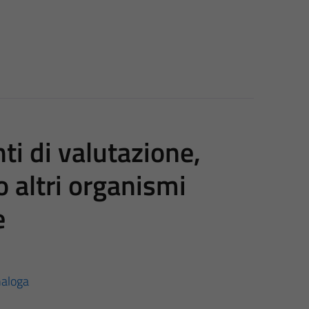
i di valutazione,
o altri organismi
e
naloga