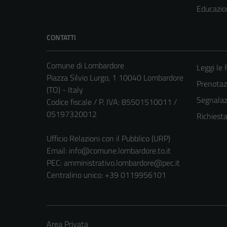
Educazio
CONTATTI
Comune di Lombardore
Leggi le
Piazza Silvio Lurgo, 1 10040 Lombardore
Prenota
(TO) - Italy
Segnalazi
Codice fiscale / P. IVA: 85501510011 /
05197320012
Richiest
Ufficio Relazioni con il Pubblico (URP)
Email:
info@comune.lombardore.to.it
PEC:
amministrativo.lombardore@pec.it
Centralino unico: +39 0119956101
Area Privata