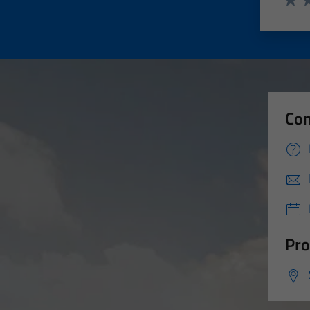
Valut
Va
Con
Pro