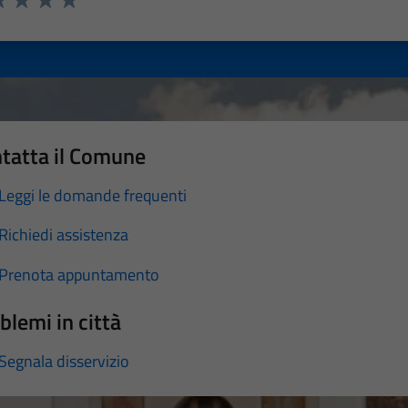
a 1 stelle su 5
luta 2 stelle su 5
Valuta 3 stelle su 5
Valuta 4 stelle su 5
Valuta 5 stelle su 5
tatta il Comune
Leggi le domande frequenti
Richiedi assistenza
Prenota appuntamento
blemi in città
Segnala disservizio