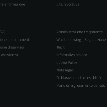
ne e formazione
Vita lavorativa
 FAQ
Amministrazione trasparente
zione appuntamento
Whistleblowing - Segnalazione 
one disservizio
illeciti
a assistenza
Informativa privacy
Tecnici
Cookie Policy
Questi cookie
Note legali
sono necessari
Dichiarazione di accessibilità
per il
Piano di miglioramento del sito
funzionamento
del sito e non
possono
essere