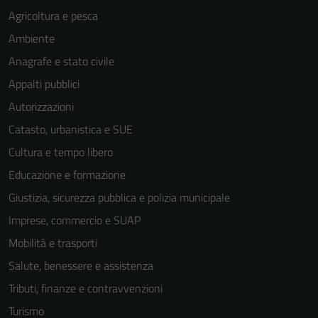
Agricoltura e pesca
Ambiente
Anagrafe e stato civile
Appalti pubblici
Autorizzazioni
Tecnici
Catasto, urbanistica e SUE
Questi cookie
Cultura e tempo libero
sono necessari
Educazione e formazione
per il
funzionamento
Giustizia, sicurezza pubblica e polizia municipale
del sito e non
Imprese, commercio e SUAP
possono
Mobilità e trasporti
essere
disabilitati.
Salute, benessere e assistenza
Questi cookie
Tributi, finanze e contravvenzioni
non raccolgono
Turismo
informazioni