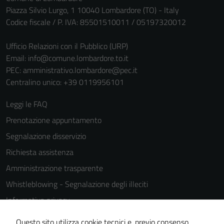
Piazza Silvio Lurgo, 1 10040 Lombardore (TO) - Italy
Codice fiscale / P. IVA: 85501510011 / 05197320012
Ufficio Relazioni con il Pubblico (URP)
Email:
info@comune.lombardore.to.it
PEC:
amministrativo.lombardore@pec.it
Centralino unico: +39 0119956101
Leggi le FAQ
Prenotazione appuntamento
Segnalazione disservizio
Richiesta assistenza
Amministrazione trasparente
Whistleblowing - Segnalazione degli illeciti
Informativa privacy
Cookie Policy
Questo sito utilizza cookie tecnici e, previo consenso,