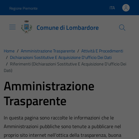
Vai ai contenuti
Vai al footer
ITA
Regione Piemonte
Lingua attiva:
Comune di Lombardore
Home
/
Amministrazione Trasparente
/
Attività E Procedimenti
/
Dichiarazioni Sostitutive E Acquisizione D'ufficio Dei Dati
/
Riferimenti (Dichiarazioni Sostitutive E Acquisizione D’ufficio Dei
Dati)
Amministrazione
Trasparente
In questa pagina sono raccolte le informazioni che le
Amministrazioni pubbliche sono tenute a pubblicare nel
proprio sito internet nell’ottica della trasparenza, buona