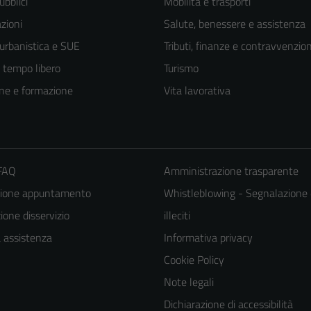
ubblici
Mobilità e trasporti
zioni
Salute, benessere e assistenza
 urbanistica e SUE
Tributi, finanze e contravvenzion
e tempo libero
Turismo
ne e formazione
Vita lavorativa
 FAQ
Amministrazione trasparente
zione appuntamento
Whistleblowing - Segnalazione 
one disservizio
illeciti
Tecnici
Questi cookie
a assistenza
Informativa privacy
sono necessari
Cookie Policy
per il
Note legali
funzionamento
Dichiarazione di accessibilità