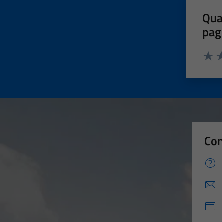
Qua
pag
Valut
Va
Con