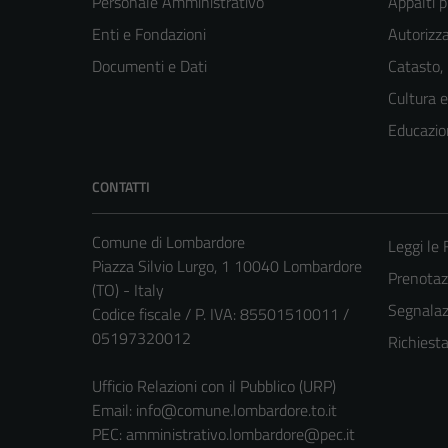
Personale Amministrativo
Appalti p
Enti e Fondazioni
Autorizza
Documenti e Dati
Catasto,
Cultura 
Educazio
CONTATTI
Comune di Lombardore
Leggi le
Piazza Silvio Lurgo, 1 10040 Lombardore
Prenota
(TO) - Italy
Segnalazi
Codice fiscale / P. IVA: 85501510011 /
05197320012
Richiest
Ufficio Relazioni con il Pubblico (URP)
Email:
info@comune.lombardore.to.it
PEC:
amministrativo.lombardore@pec.it