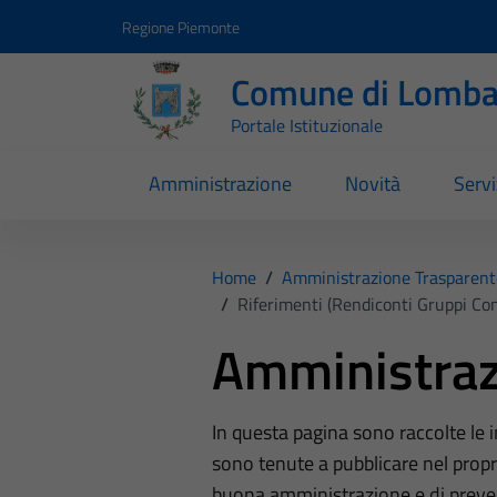
Vai ai contenuti
Vai al footer
Regione Piemonte
Comune di Lomba
Portale Istituzionale
Amministrazione
Novità
Servi
Home
/
Amministrazione Trasparent
/
Riferimenti (Rendiconti Gruppi Cons
Amministraz
In questa pagina sono raccolte le
sono tenute a pubblicare nel propri
buona amministrazione e di preve