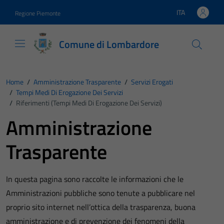
Vai ai contenuti
Vai al footer
ITA
Regione Piemonte
Lingua attiva:
Comune di Lombardore
Home
/
Amministrazione Trasparente
/
Servizi Erogati
/
Tempi Medi Di Erogazione Dei Servizi
/
Riferimenti (Tempi Medi Di Erogazione Dei Servizi)
Amministrazione
Trasparente
In questa pagina sono raccolte le informazioni che le
Amministrazioni pubbliche sono tenute a pubblicare nel
proprio sito internet nell’ottica della trasparenza, buona
amministrazione e di prevenzione dei fenomeni della