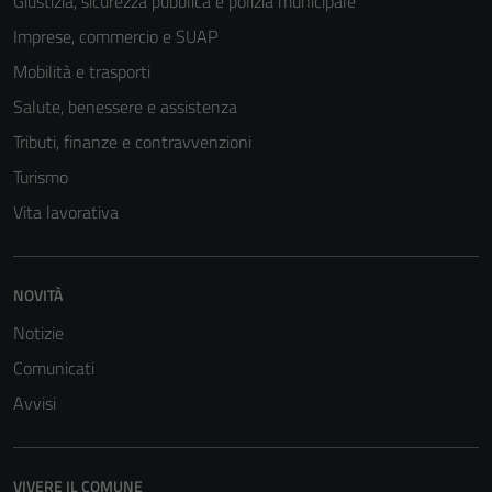
Giustizia, sicurezza pubblica e polizia municipale
Imprese, commercio e SUAP
Tecnici
Mobilità e trasporti
Questi cookie
sono necessari
Salute, benessere e assistenza
per il
Tributi, finanze e contravvenzioni
funzionamento
Turismo
del sito e non
possono
Vita lavorativa
essere
disabilitati.
Questi cookie
NOVITÀ
non raccolgono
Notizie
informazioni
personali.
Comunicati
Avvisi
VIVERE IL COMUNE