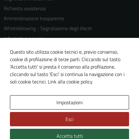
Richiesta assistenza
Amministrazione trasparente
Whistleblowing - Segnalazione degli illeciti
Informativa privacy
Cookie Policy
Questo sito utilizza cookie tecnici e, previo consenso,
Note legali
cookie di profilazione di terze parti. Cliccando sul tasto
'Accetta tutti' si presta il consenso alla profilazione,
Dichiarazione di accessibilità
cliccando sul tasto 'Esci' si continua la navigazione con i
Piano di miglioramento del sito
soli cookie tecnici.
Link alla cookie policy
Area Privata
Impostazioni
Esci
Accetta tutti
Credits: ©
Technical Design s.r.l.