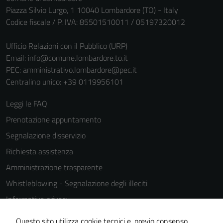
Piazza Silvio Lurgo, 1 10040 Lombardore (TO) - Italy
Codice fiscale / P. IVA: 85501510011 / 05197320012
Ufficio Relazioni con il Pubblico (URP)
Email:
info@comune.lombardore.to.it
PEC:
amministrativo.lombardore@pec.it
Centralino unico: +39 0119956101
Leggi le FAQ
Prenotazione appuntamento
Segnalazione disservizio
Richiesta assistenza
Amministrazione trasparente
Whistleblowing - Segnalazione degli illeciti
Informativa privacy
Cookie Policy
Questo sito utilizza cookie tecnici e, previo consenso,