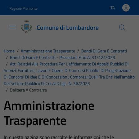
Vai ai contenuti
Vai al footer
ITA
Regione Piemonte
Lingua attiva:
Comune di Lombardore
Home
/
Amministrazione Trasparente
/
Bandi Di Gara E Contratti
/
Bandi Di Gara E Contratti - Procedure Fino Al 31/12/2023
/
Atti Relativi Alle Procedure Per L’affidamento Di Appalti Pubblici Di
Servizi, Forniture, Lavori E Opere, Di Concorsi Pubblici Di Progettazione,
Di Concorsi Di Idee E Di Concessioni, Compresi Quelli Tra Enti Nell’ambito
Del Settore Pubblico Di Cui Al D.Lgs. N. 36/2023
/
Delibera A Contrarre
Amministrazione
Trasparente
In questa pagina sono raccolte le informazioni che le