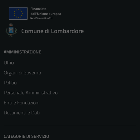
Comune di Lombardore
AMMINISTRAZIONE
Tecnici
Uffici
Questi cookie
sono necessari
Organi di Governo
per il
Politici
funzionamento
Personale Amministrativo
del sito e non
possono
Enti e Fondazioni
essere
Documenti e Dati
disabilitati.
Questi cookie
non raccolgono
CATEGORIE DI SERVIZIO
informazioni