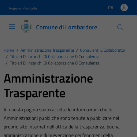
Vai ai contenuti
Vai al footer
ITA
Regione Piemonte
Lingua attiva:
Comune di Lombardore
Home
/
Amministrazione Trasparente
/
Consulenti E Collaboratori
/
Titolari Di Incarichi Di Collaborazione O Consulenza
/
Titolari Di Incarichi Di Collaborazione O Consulenza
Amministrazione
Trasparente
In questa pagina sono raccolte le informazioni che le
Amministrazioni pubbliche sono tenute a pubblicare nel
proprio sito internet nell’ottica della trasparenza, buona
amministrazione e di prevenzione dei fenomeni della