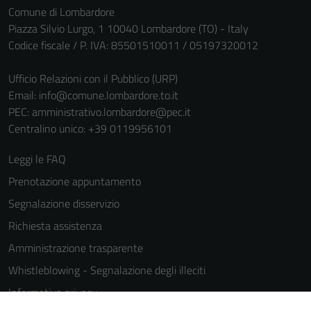
Comune di Lombardore
Piazza Silvio Lurgo, 1 10040 Lombardore (TO) - Italy
Codice fiscale / P. IVA: 85501510011 / 05197320012
Ufficio Relazioni con il Pubblico (URP)
Email:
info@comune.lombardore.to.it
PEC:
amministrativo.lombardore@pec.it
Centralino unico: +39 0119956101
Leggi le FAQ
Prenotazione appuntamento
Segnalazione disservizio
Richiesta assistenza
Amministrazione trasparente
Whistleblowing - Segnalazione degli illeciti
Informativa privacy