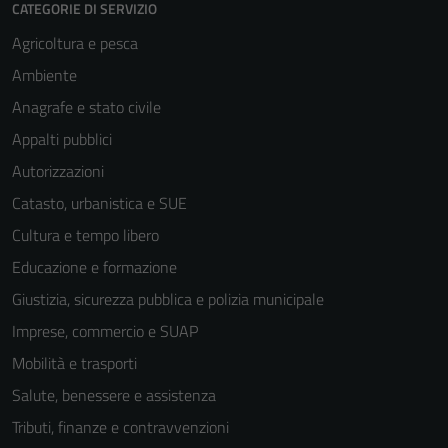
CATEGORIE DI SERVIZIO
Agricoltura e pesca
Ambiente
Anagrafe e stato civile
Appalti pubblici
Autorizzazioni
Tecnici
Catasto, urbanistica e SUE
Questi cookie
Cultura e tempo libero
sono necessari
per il
Educazione e formazione
funzionamento
Giustizia, sicurezza pubblica e polizia municipale
del sito e non
Imprese, commercio e SUAP
possono
essere
Mobilità e trasporti
disabilitati.
Salute, benessere e assistenza
Questi cookie
Tributi, finanze e contravvenzioni
non raccolgono